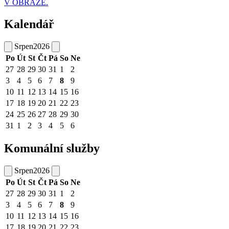
V OBRAZE.
Kalendář
Srpen
2026
Po
Út
St
Čt
Pá
So
Ne
27
28
29
30
31
1
2
3
4
5
6
7
8
9
10
11
12
13
14
15
16
17
18
19
20
21
22
23
24
25
26
27
28
29
30
31
1
2
3
4
5
6
Komunální služby
Srpen
2026
Po
Út
St
Čt
Pá
So
Ne
27
28
29
30
31
1
2
3
4
5
6
7
8
9
10
11
12
13
14
15
16
17
18
19
20
21
22
23