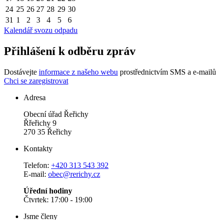
24
25
26
27
28
29
30
31
1
2
3
4
5
6
Kalendář svozu odpadu
Přihlášení k odběru zpráv
Dostávejte
informace z našeho webu
prostřednictvím SMS a e-mailů
Chci se zaregistrovat
Adresa
Obecní úřad Řeřichy
Řřeřichy 9
270 35 Řeřichy
Kontakty
Telefon:
+420 313 543 392
E-mail:
obec@rerichy.cz
Úřední hodiny
Čtvrtek: 17:00 - 19:00
Jsme členy