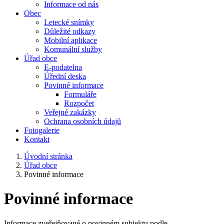
Informace od nás
Obec
Letecké snímky
Důležité odkazy
Mobilní aplikace
Komunální služby
Úřad obce
E-podatelna
Úřední deska
Povinné informace
Formuláře
Rozpočet
Veřejné zakázky
Ochrana osobních údajů
Fotogalerie
Kontakt
Úvodní stránka
Úřad obce
Povinné informace
Povinné informace
Informace zveřejňované o povinném subjektu podle