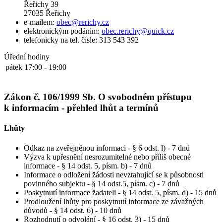
Řeřichy 39
27035 Řeřichy
e-mailem:
obec@rerichy.cz
elektronickým podáním:
obec.rerichy@quick.cz
telefonicky na tel. čísle: 313 543 392
Úřední hodiny
pátek
17:00 - 19:00
Zákon č. 106/1999 Sb. O svobodném přístupu
k informacím - přehled lhůt a termínů
Lhůty
Odkaz na zveřejněnou informaci - § 6 odst. l) - 7 dnů
Výzva k upřesnění nesrozumitelné nebo příliš obecné
informace - § 14 odst. 5, písm. b) - 7 dnů
Informace o odložení žádosti nevztahující se k působnosti
povinného subjektu - § 14 odst.5, písm. c) - 7 dnů
Poskytnutí informace žadateli - § 14 odst. 5, písm. d) - 15 dnů
Prodloužení lhůty pro poskytnutí informace ze závažných
důvodů - § 14 odst. 6) - 10 dnů
Rozhodnutí o odvolání - § 16 odst. 3) - 15 dnů