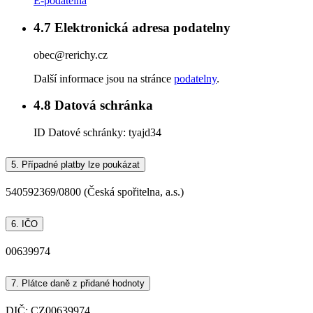
E-podatelna
4.7
Elektronická adresa podatelny
obec@rerichy.cz
Další informace jsou na stránce
podatelny
.
4.8
Datová schránka
ID Datové schránky:
tyajd34
5.
Případné platby lze poukázat
540592369/0800 (Česká spořitelna, a.s.)
6.
IČO
00639974
7.
Plátce daně z přidané hodnoty
DIČ: CZ00639974