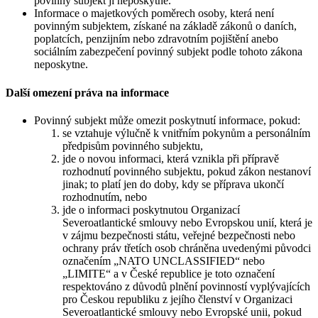
povinný subjekt ji neposkytne.
Informace o majetkových poměrech osoby, která není
povinným subjektem, získané na základě zákonů o daních,
poplatcích, penzijním nebo zdravotním pojištění anebo
sociálním zabezpečení povinný subjekt podle tohoto zákona
neposkytne.
Další omezení práva na informace
Povinný subjekt může omezit poskytnutí informace, pokud:
se vztahuje výlučně k vnitřním pokynům a personálním
předpisům povinného subjektu,
jde o novou informaci, která vznikla při přípravě
rozhodnutí povinného subjektu, pokud zákon nestanoví
jinak; to platí jen do doby, kdy se příprava ukončí
rozhodnutím, nebo
jde o informaci poskytnutou Organizací
Severoatlantické smlouvy nebo Evropskou unií, která je
v zájmu bezpečnosti státu, veřejné bezpečnosti nebo
ochrany práv třetích osob chráněna uvedenými původci
označením „NATO UNCLASSIFIED“ nebo
„LIMITE“ a v České republice je toto označení
respektováno z důvodů plnění povinností vyplývajících
pro Českou republiku z jejího členství v Organizaci
Severoatlantické smlouvy nebo Evropské unii, pokud