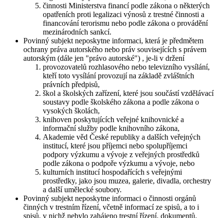
činnosti Ministerstva financí podle zákona o některých
opatřeních proti legalizaci výnosů z trestné činnosti a
financování terorismu nebo podle zákona o provádění
mezinárodních sankcí.
Povinný subjekt neposkytne informaci, která je předmětem
ochrany práva autorského nebo práv souvisejících s právem
autorským (dále jen "právo autorské") , je-li v držení
provozovatelů rozhlasového nebo televizního vysílání,
kteří toto vysílání provozují na základě zvláštních
právních předpisů,
škol a školských zařízení, které jsou součástí vzdělávací
soustavy podle školského zákona a podle zákona o
vysokých školách,
knihoven poskytujících veřejné knihovnické a
informační služby podle knihovního zákona,
Akademie věd České republiky a dalších veřejných
institucí, které jsou příjemci nebo spolupříjemci
podpory výzkumu a vývoje z veřejných prostředků
podle zákona o podpoře výzkumu a vývoje, nebo
kulturních institucí hospodařících s veřejnými
prostředky, jako jsou muzea, galerie, divadla, orchestry
a další umělecké soubory.
Povinný subjekt neposkytne informaci o činnosti orgánů
činných v trestním řízení, včetně informací ze spisů, a to i
spisů, v nichž nebylo zahájeno trestní řízení, dokumentů,