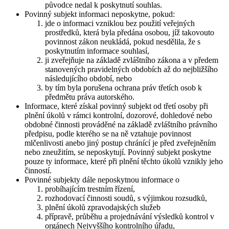
původce nedal k poskytnutí souhlas.
Povinný subjekt informaci neposkytne, pokud:
jde o informaci vzniklou bez použití veřejných
prostředků, která byla předána osobou, jíž takovouto
povinnost zákon neukládá, pokud nesdělila, že s
poskytnutím informace souhlasí,
ji zveřejňuje na základě zvláštního zákona a v předem
stanovených pravidelných obdobích až do nejbližšího
následujícího období, nebo
by tím byla porušena ochrana práv třetích osob k
předmětu práva autorského.
Informace, které získal povinný subjekt od třetí osoby při
plnění úkolů v rámci kontrolní, dozorové, dohledové nebo
obdobné činnosti prováděné na základě zvláštního právního
předpisu, podle kterého se na ně vztahuje povinnost
mlčenlivosti anebo jiný postup chránící je před zveřejněním
nebo zneužitím, se neposkytují. Povinný subjekt poskytne
pouze ty informace, které při plnění těchto úkolů vznikly jeho
činností.
Povinné subjekty dále neposkytnou informace o
probíhajícím trestním řízení,
rozhodovací činnosti soudů, s výjimkou rozsudků,
plnění úkolů zpravodajských služeb
přípravě, průběhu a projednávání výsledků kontrol v
orgánech Nejvyššího kontrolního úřadu,