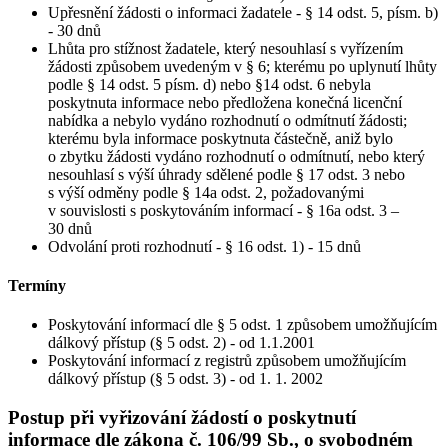
Upřesnění žádosti o informaci žadatele - § 14 odst. 5, písm. b)
- 30 dnů
Lhůta pro stížnost žadatele, který nesouhlasí s vyřízením
žádosti způsobem uvedeným v § 6; kterému po uplynutí lhůty
podle § 14 odst. 5 písm. d) nebo §14 odst. 6 nebyla
poskytnuta informace nebo předložena konečná licenční
nabídka a nebylo vydáno rozhodnutí o odmítnutí žádosti;
kterému byla informace poskytnuta částečně, aniž bylo
o zbytku žádosti vydáno rozhodnutí o odmítnutí, nebo který
nesouhlasí s výší úhrady sdělené podle § 17 odst. 3 nebo
s výší odměny podle § 14a odst. 2, požadovanými
v souvislosti s poskytováním informací - § 16a odst. 3 –
30 dnů
Odvolání proti rozhodnutí - § 16 odst. 1) - 15 dnů
Termíny
Poskytování informací dle § 5 odst. 1 způsobem umožňujícím
dálkový přístup (§ 5 odst. 2) - od 1.1.2001
Poskytování informací z registrů způsobem umožňujícím
dálkový přístup (§ 5 odst. 3) - od 1. 1. 2002
Postup při vyřizování žádostí o poskytnutí
informace dle zákona č. 106/99 Sb., o svobodném