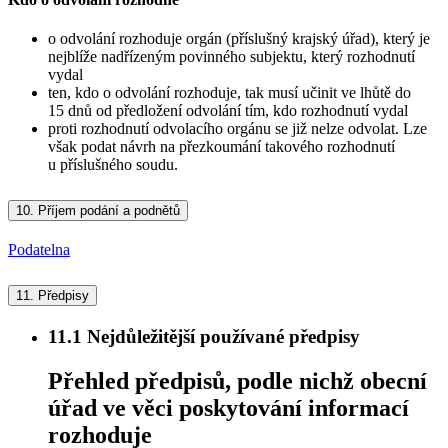
o odvolání rozhoduje orgán (příslušný krajský úřad), který je
nejblíže nadřízeným povinného subjektu, který rozhodnutí
vydal
ten, kdo o odvolání rozhoduje, tak musí učinit ve lhůtě do
15 dnů od předložení odvolání tím, kdo rozhodnutí vydal
proti rozhodnutí odvolacího orgánu se již nelze odvolat. Lze
však podat návrh na přezkoumání takového rozhodnutí
u příslušného soudu.
10.
Příjem podání a podnětů
Podatelna
11.
Předpisy
11.1
Nejdůležitější používané předpisy
Přehled předpisů, podle nichž obecní
úřad ve věci poskytování informací
rozhoduje