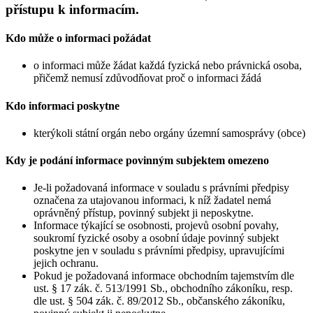
přístupu k informacím.
Kdo může o informaci požádat
o informaci může žádat každá fyzická nebo právnická osoba,
přičemž nemusí zdůvodňovat proč o informaci žádá
Kdo informaci poskytne
kterýkoli státní orgán nebo orgány územní samosprávy (obce)
Kdy je podání informace povinným subjektem omezeno
Je-li požadovaná informace v souladu s právními předpisy
označena za utajovanou informaci, k níž žadatel nemá
oprávněný přístup, povinný subjekt ji neposkytne.
Informace týkající se osobnosti, projevů osobní povahy,
soukromí fyzické osoby a osobní údaje povinný subjekt
poskytne jen v souladu s právními předpisy, upravujícími
jejich ochranu.
Pokud je požadovaná informace obchodním tajemstvím dle
ust. § 17 zák. č. 513/1991 Sb., obchodního zákoníku, resp.
dle ust. § 504 zák. č. 89/2012 Sb., občanského zákoníku,