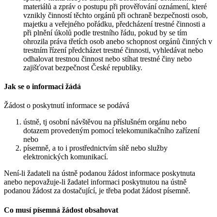
materiálů a zpráv o postupu při prověřování oznámení, které
vznikly činností těchto orgánů při ochraně bezpečnosti osob,
majetku a veřejného pořádku, předcházení trestné činnosti a
při plnění úkolů podle trestního řádu, pokud by se tím
ohrozila práva třetích osob anebo schopnost orgánů činných v
trestním řízení předcházet trestné činnosti, vyhledávat nebo
odhalovat trestnou činnost nebo stíhat trestné činy nebo
zajišťovat bezpečnost České republiky.
Jak se o informaci žádá
Žádost o poskytnutí informace se podává
ústně, tj osobní návštěvou na příslušném orgánu nebo
dotazem provedeným pomocí telekomunikačního zařízení
nebo
písemně, a to i prostřednictvím sítě nebo služby
elektronických komunikací.
Není-li žadateli na ústně podanou žádost informace poskytnuta
anebo nepovažuje-li žadatel informaci poskytnutou na ústně
podanou žádost za dostačující, je třeba podat žádost písemně.
Co musí písemná žádost obsahovat