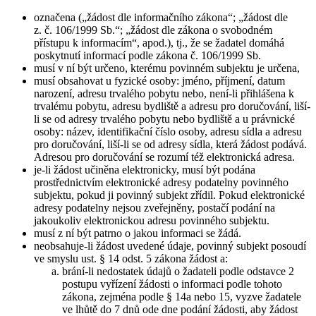
označena („žádost dle informačního zákona“; „žádost dle
z. č. 106/1999 Sb.“; „žádost dle zákona o svobodném
přístupu k informacím“, apod.), tj., že se žadatel domáhá
poskytnutí informací podle zákona č. 106/1999 Sb.
musí v ní být určeno, kterému povinném subjektu je určena,
musí obsahovat u fyzické osoby: jméno, příjmení, datum
narození, adresu trvalého pobytu nebo, není-li přihlášena k
trvalému pobytu, adresu bydliště a adresu pro doručování, liší-
li se od adresy trvalého pobytu nebo bydliště a u právnické
osoby: název, identifikační číslo osoby, adresu sídla a adresu
pro doručování, liší-li se od adresy sídla, která žádost podává.
Adresou pro doručování se rozumí též elektronická adresa.
je-li žádost učiněna elektronicky, musí být podána
prostřednictvím elektronické adresy podatelny povinného
subjektu, pokud ji povinný subjekt zřídil. Pokud elektronické
adresy podatelny nejsou zveřejněny, postačí podání na
jakoukoliv elektronickou adresu povinného subjektu.
musí z ní být patrno o jakou informaci se žádá.
neobsahuje-li žádost uvedené údaje, povinný subjekt posoudí
ve smyslu ust. § 14 odst. 5 zákona žádost a:
brání-li nedostatek údajů o žadateli podle odstavce 2
postupu vyřízení žádosti o informaci podle tohoto
zákona, zejména podle § 14a nebo 15, vyzve žadatele
ve lhůtě do 7 dnů ode dne podání žádosti, aby žádost