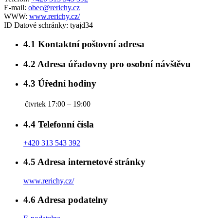
E-mail:
obec@rerichy.cz
WWW:
www.rerichy.cz/
ID Datové schránky:
tyajd34
4.1
Kontaktní poštovní adresa
4.2
Adresa úřadovny pro osobní návštěvu
4.3
Úřední hodiny
čtvrtek
17:00 – 19:00
4.4
Telefonní čísla
+420 313 543 392
4.5
Adresa internetové stránky
www.rerichy.cz/
4.6
Adresa podatelny