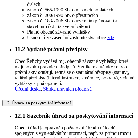
číslech
zákon č. 565/1990 Sb. o místních poplatcích
zákon č. 200/1990 Sb. o přestupcích
zákon č. 183/2006 Sb. o územním plánování a
stavebním řádu (stavební zákon)
Platné obecně závazné vyhlášky
Usnesení ze zasedání zastupitelstva obce
zde
11.2
Vydané právní předpisy
Obec Řeřichy vydává m.j. obecně závazné vyhlášky, které
mají povahu právních předpisů. Vznikem a účinky se tyto
právní akty odlišují. Jedná se o statutární předpisy (statuty),
vnitřní předpisy (interní instrukce, směrnice, pokyny), veřejné
vyhlášky a jiná opatření.
Úřední deska
,
Sbírka právních předpisů
12.
Úhrady za poskytování informací
12.1
Sazebník úhrad za poskytování informací
Obecní úřad je oprávněn požadovat úhradu nákladů
spojených s vyhledáváním informací, např. za přímou mzdu