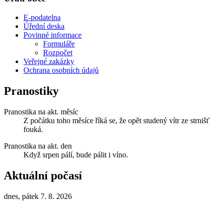
E-podatelna
Úřední deska
Povinné informace
Formuláře
Rozpočet
Veřejné zakázky
Ochrana osobních údajů
Pranostiky
Pranostika na akt. měsíc
Z počátku toho měsíce říká se, že opět studený vítr ze strnišť
fouká.
Pranostika na akt. den
Když srpen pálí, bude pálit i víno.
Aktuální počasí
dnes, pátek 7. 8. 2026