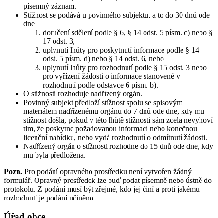
písemný záznam.
Stížnost se podává u povinného subjektu, a to do 30 dnů ode
dne
doručení sdělení podle § 6, § 14 odst. 5 písm. c) nebo §
17 odst. 3,
uplynutí lhůty pro poskytnutí informace podle § 14
odst. 5 písm. d) nebo § 14 odst. 6, nebo
uplynutí lhůty pro rozhodnutí podle § 15 odst. 3 nebo
pro vyřízení žádosti o informace stanovené v
rozhodnutí podle odstavce 6 písm. b).
O stížnosti rozhoduje nadřízený orgán.
Povinný subjekt předloží stížnost spolu se spisovým
materiálem nadřízenému orgánu do 7 dnů ode dne, kdy mu
stížnost došla, pokud v této lhůtě stížnosti sám zcela nevyhoví
tím, že poskytne požadovanou informaci nebo konečnou
licenční nabídku, nebo vydá rozhodnutí o odmítnutí žádosti.
Nadřízený orgán o stížnosti rozhodne do 15 dnů ode dne, kdy
mu byla předložena.
Pozn.
Pro podání opravného prostředku není vytvořen žádný
formulář. Opravný prostředek lze buď podat písemně nebo ústně do
protokolu. Z podání musí být zřejmé, kdo jej činí a proti jakému
rozhodnutí je podání učiněno.
Úřad obce