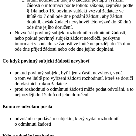
žádosti o informaci podle tohoto zákona, zejména podle
§ 14a nebo 15, povinný subjekt vyzval žadatele ve
lhůtě do 7 dnů ode dne podání žádosti, aby žádost
doplnil, avšak žadatel nevyhověl této výzvě do 30 dnů
ode dne jejího doručení.
Nevydá-li povinný subjekt rozhodnutí o odmítnutí žádosti,
nebo pokud povinný subjekt žádost neodloží, poskytne
informaci v souladu se žádostí ve lhůtě nejpozději do 15 dnů
ode dne přijetí žádosti nebo ode dne jejího doplnění.
Co když povinný subjekt žádosti nevyhoví
pokud povinný subjekt, byť i jen z části, nevyhoví, vydá
o tom ve lhůtě pro vyřízení žádosti rozhodnutí, které se doručí
do vlastních rukou žadatele
proti rozhodnutí o odmítnutí žádosti může podat odvolání, a to
nejpozději do 15 dnů od jeho doručení
Komu se odvolání posílá
odvolání se podává u subjektu, který vydal rozhodnutí
o odmítnutí žádosti
Kdo o odvolání rozhodne