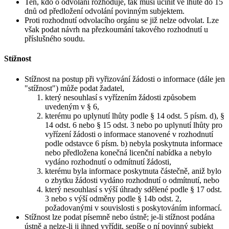
Ten, kdo o odvolání rozhoduje, tak musí učinit ve lhůtě do 15
dnů od předložení odvolání povinným subjektem.
Proti rozhodnutí odvolacího orgánu se již nelze odvolat. Lze
však podat návrh na přezkoumání takového rozhodnutí u
příslušného soudu.
Stížnost
Stížnost na postup při vyřizování žádosti o informace (dále jen
"stížnost") může podat žadatel,
který nesouhlasí s vyřízením žádosti způsobem
uvedeným v § 6,
kterému po uplynutí lhůty podle § 14 odst. 5 písm. d), §
14 odst. 6 nebo § 15 odst. 3 nebo po uplynutí lhůty pro
vyřízení žádosti o informace stanovené v rozhodnutí
podle odstavce 6 písm. b) nebyla poskytnuta informace
nebo předložena konečná licenční nabídka a nebylo
vydáno rozhodnutí o odmítnutí žádosti,
kterému byla informace poskytnuta částečně, aniž bylo
o zbytku žádosti vydáno rozhodnutí o odmítnutí, nebo
který nesouhlasí s výší úhrady sdělené podle § 17 odst.
3 nebo s výší odměny podle § 14b odst. 2,
požadovanými v souvislosti s poskytováním informací.
Stížnost lze podat písemně nebo ústně; je-li stížnost podána
ústně a nelze-li ji ihned vyřídit, sepíše o ní povinný subjekt