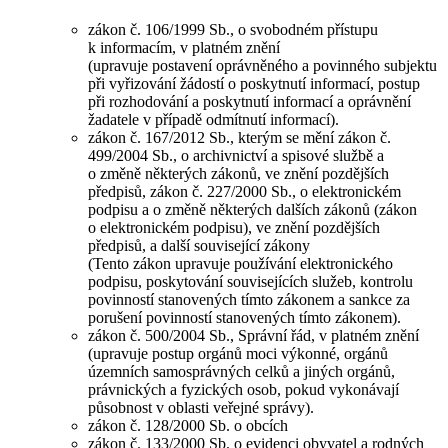
zákon č. 106/1999 Sb., o svobodném přístupu
k informacím, v platném znění
(upravuje postavení oprávněného a povinného subjektu
při vyřizování žádostí o poskytnutí informací, postup
při rozhodování a poskytnutí informací a oprávnění
žadatele v případě odmítnutí informací).
zákon č. 167/2012 Sb., kterým se mění zákon č.
499/2004 Sb., o archivnictví a spisové službě a
o změně některých zákonů, ve znění pozdějších
předpisů, zákon č. 227/2000 Sb., o elektronickém
podpisu a o změně některých dalších zákonů (zákon
o elektronickém podpisu), ve znění pozdějších
předpisů, a další související zákony
(Tento zákon upravuje používání elektronického
podpisu, poskytování souvisejících služeb, kontrolu
povinností stanovených tímto zákonem a sankce za
porušení povinností stanovených tímto zákonem).
zákon č. 500/2004 Sb., Správní řád, v platném znění
(upravuje postup orgánů moci výkonné, orgánů
územních samosprávných celků a jiných orgánů,
právnických a fyzických osob, pokud vykonávají
působnost v oblasti veřejné správy).
zákon č. 128/2000 Sb. o obcích
zákon č. 133/2000 Sb. o evidenci obyvatel a rodných