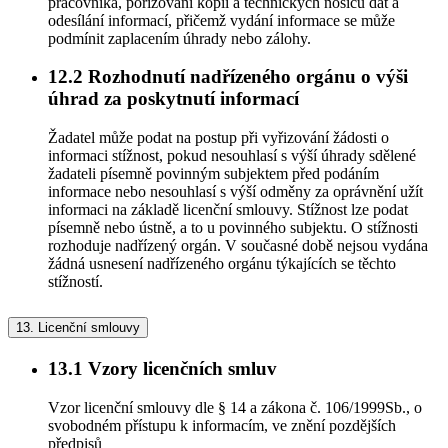
pracovníka, pořizování kopií a technických nosičů dat a
odesílání informací, přičemž vydání informace se může
podmínit zaplacením úhrady nebo zálohy.
12.2
Rozhodnutí nadřízeného orgánu o výši
úhrad za poskytnutí informací
Žadatel může podat na postup při vyřizování žádosti o
informaci stížnost, pokud nesouhlasí s výší úhrady sdělené
žadateli písemně povinným subjektem před podáním
informace nebo nesouhlasí s výší odměny za oprávnění užít
informaci na základě licenční smlouvy. Stížnost lze podat
písemně nebo ústně, a to u povinného subjektu. O stížnosti
rozhoduje nadřízený orgán. V současné době nejsou vydána
žádná usnesení nadřízeného orgánu týkajících se těchto
stížností.
13.
Licenční smlouvy
13.1
Vzory licenčních smluv
Vzor licenční smlouvy dle § 14 a zákona č. 106/1999Sb., o
svobodném přístupu k informacím, ve znění pozdějších
předpisů