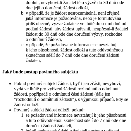
doplnil; nevyhoví-li žadatel této výzvě do 30 dnů ode
dne jejího doručení, žádost odloží,
v případě, že je žádost nesrozumitelná, není zřejmé,
jaká informace je požadována, nebo je formulována
příliš obecně, vyzve žadatele ve lhůtě do sedmi dnů od
podání žádosti, aby žádost upřesnil, neupřesní-li žadatel
žádost do 30 dnů ode dne doručení výzvy, rozhodne
o odmítnutí žádosti,
v případě, že požadované informace se nevztahují
k jeho působnosti, žádost odloží a tuto odůvodněnou
skutečnost sdělí do 7 dnů ode dne doručení žádosti
žadateli,
Jaký bude postup povinného subjektu
Pokud povinný subjekt žádosti, byť i jen zčásti, nevyhoví,
vydá ve lhůtě pro vyřízení žádosti rozhodnutí o odmítnutí
žádosti, popřípadě o odmítnutí části žádosti (dále jen
"rozhodnutí o odmítnutí žádosti"), s výjimkou případů, kdy se
žádost odloží.
Povinný subjekt žádost odloží, pokud:
se požadované informace nevztahují k jeho působnosti
a tuto odůvodněnou skutečnost sdělí do 7 dnů ode dne
doručení žádosti žadateli,
bránil nedostatek údajů o žadateli postupu vyřízení